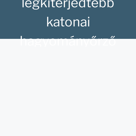
legkiterjedtebb
katonai
hagyományőrző
rendezvénysorozata.