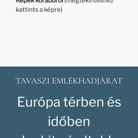
Képek korábbról
(megtekintéshez
kattints a képre)
TAVASZI EMLÉKHADJÁRAT
Európa térben és
időben