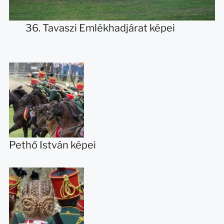
36. Tavaszi Emlékhadjárat képei
Pethő István képei