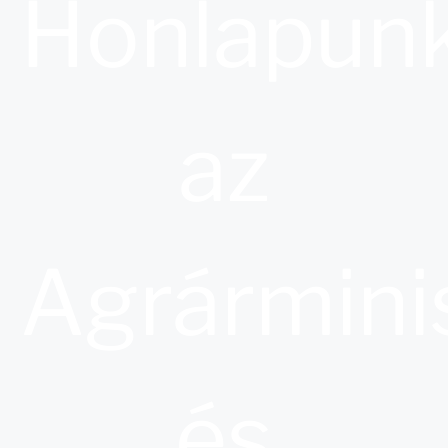
Honlapun
az
Agrármini
és