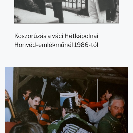
Koszorúzás a váci Hétkápolnai
Honvéd-emlékműnél 1986-tól