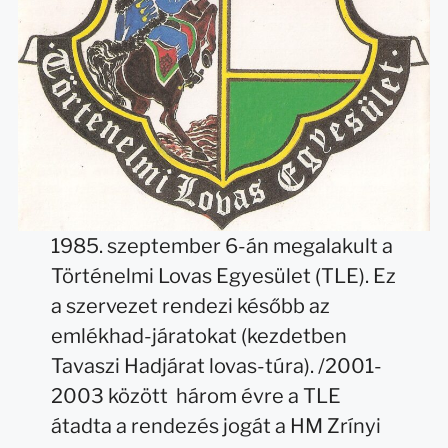
1985. szeptember 6-án megalakult a
Történelmi Lovas Egyesület (TLE). Ez
a szervezet rendezi később az
emlékhad-járatokat (kezdetben
Tavaszi Hadjárat lovas-túra). /2001-
2003 között három évre a TLE
átadta a rendezés jogát a HM Zrínyi