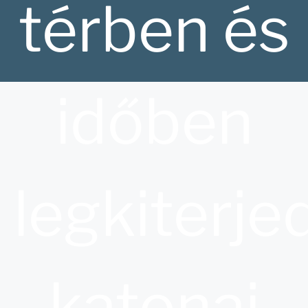
térben és
időben
legkiterje
katonai