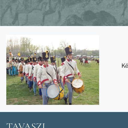
Ké
TAVASZI