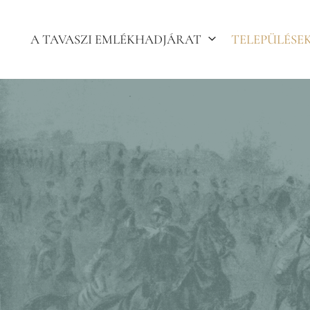
Kilépés
a
A TAVASZI EMLÉKHADJÁRAT
TELEPÜLÉSE
tartalomba