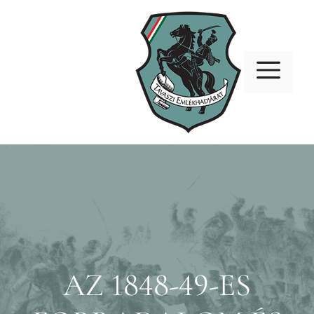
Kilépés
a
tartalomba
ME
AZ 1848-49-ES