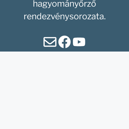
hagyományőrző
rendezvénysorozata.
Honlapunk az
Agrárminisztérium és