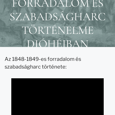
FORRADALOM ÉS
SZABADSÁGHARC
TÖRTÉNELME
DIÓHÉJBAN
Az 1848-1849-es forradalom és
szabadságharc története: