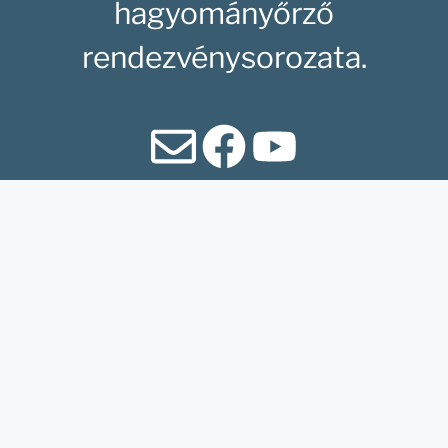
hagyományőrző
rendezvénysorozata.
Honlapunk az
Agrárminisztérium és