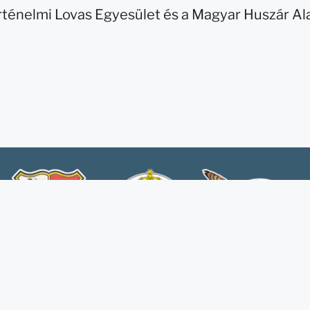
rténelmi Lovas Egyesület és a Magyar Huszár A
Honlapunk az Agrárminisztéri