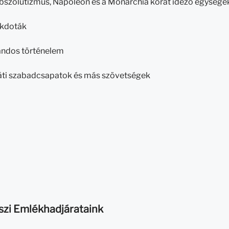
abszolutizmus, Napóleon és a Monarchia korát idéző egysége
kdoták
andos történelem
áti szabadcsapatok és más szövetségek
szi Emlékhadjárataink