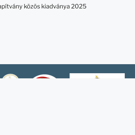
lapítvány közös kiadványa 2025
um és Hungarikum Bizottság