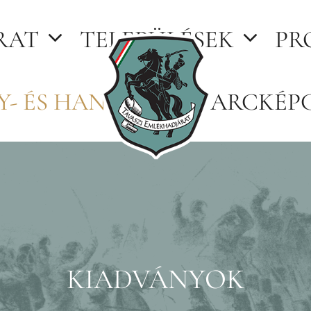
RAT
TELEPÜLÉSEK
PR
Y- ÉS HANGTÁR
ARCKÉP
KIADVÁNYOK