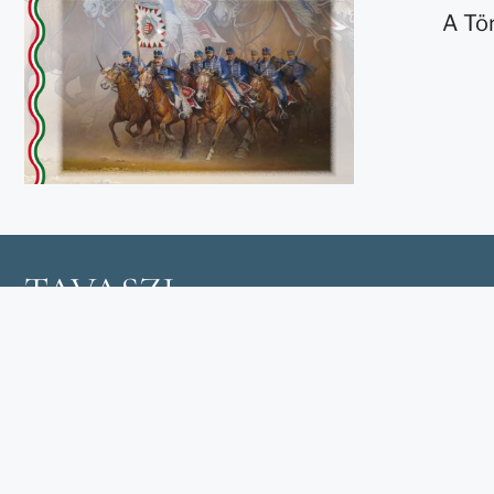
A Tö
TAVASZI
EMLÉKHADJÁRAT
Európa térben és időben
legkiterjedtebb katonai