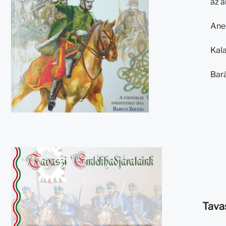
az 
Ane
Kal
Bar
Tava