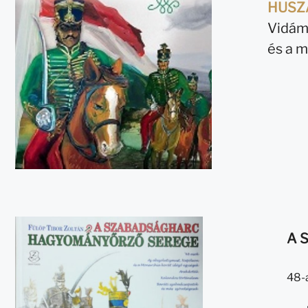
HUSZ
Vidám 
és a 
A 
48-