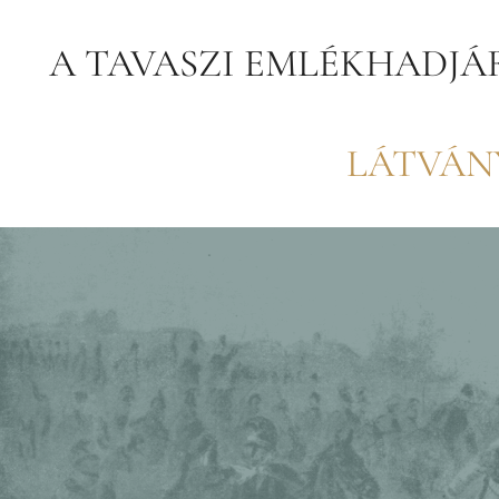
Kilépés
A TAVASZI EMLÉKHADJÁ
a
tartalomba
LÁTVÁN