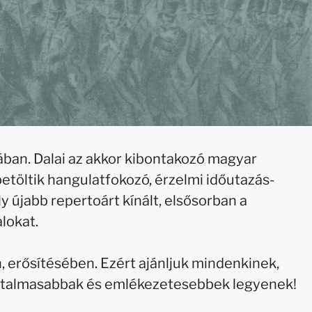
ában. Dalai az akkor kibontakozó magyar
etöltik hangulatfokozó, érzelmi időutazás-
 újabb repertoárt kínált, elsősorban a
lokat.
 erősítésében. Ezért ajánljuk mindenkinek,
artalmasabbak és emlékezetesebbek legyenek!