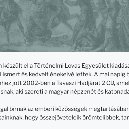
készült el a Történelmi Lovas Egyesület kiadás
smert és kedvelt énekeivé lettek. A mai napig b
hez jött 2002-ben a Tavaszi Hadjárat 2 CD, amely
ak, aki szereti a magyar népzenét és katonada
gal bírnak az emberi közösségek megtartásában,
sainknak, hogy összejöveteleik örömtelibbek, t