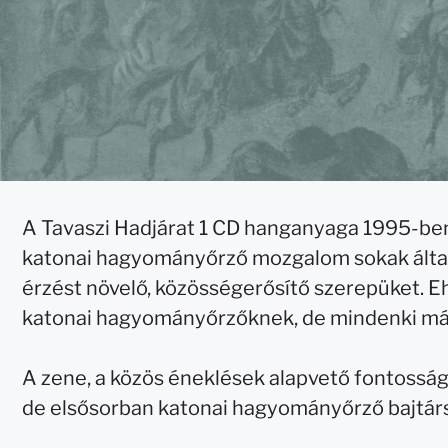
A Tavaszi Hadjárat 1 CD hanganyaga 1995-ben 
katonai hagyományőrző mozgalom sokak által i
érzést növelő, közösségerősítő szerepüket. Eh
katonai hagyományőrzőknek, de mindenki másn
A zene, a közös éneklések alapvető fontosság
de elsősorban katonai hagyományőrző bajtár