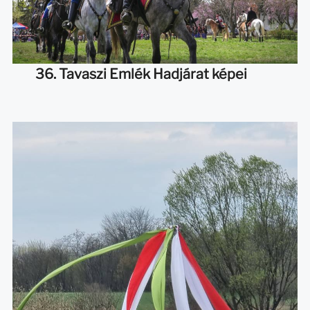
36. Tavaszi Emlék Hadjárat képei