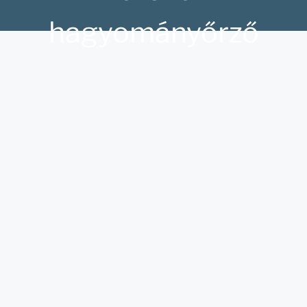
hagyományőrző
rendezvénysorozata.