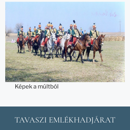
Képek a múltból
TAVASZI EMLÉKHADJÁRAT