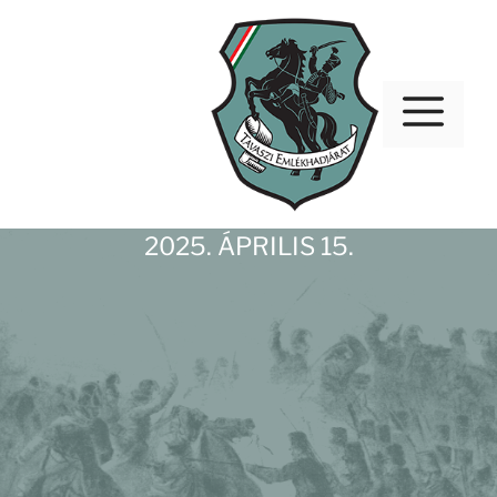
Kilépés
a
tartalomba
M
2025. ÁPRILIS 15.