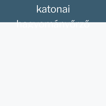
katonai
hagyományőrző
rendezvénysorozata.