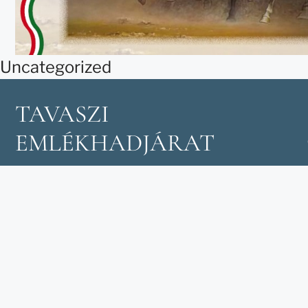
Uncategorized
TAVASZI
EMLÉKHADJÁRAT
Európa térben és időben
legkiterjedtebb katonai
hagyományőrző
rendezvénysorozata.