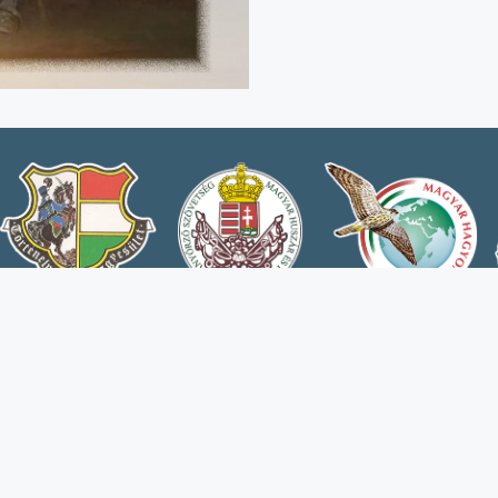
Honlapunk az Agrárminisztérium és Hun
létr