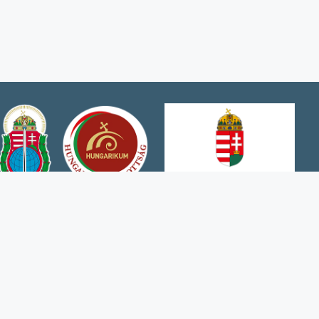
garikum Bizottság támogatásával jött
e.