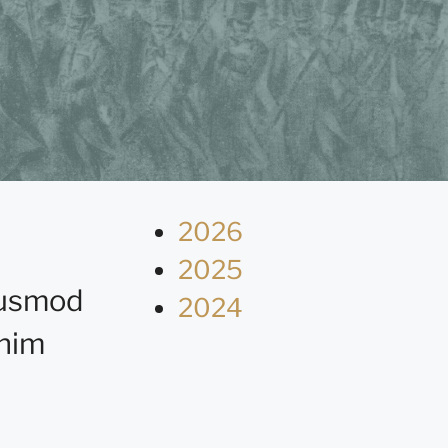
2026
2025
eiusmod
2024
inim