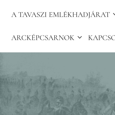
Kilépés
A TAVASZI EMLÉKHADJÁRAT
a
tartalomba
ARCKÉPCSARNOK
KAPCS