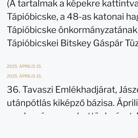
(A tartalmak a képekre kattintv
Tápióbicske, a 48-as katonai 
Tápióbicske önkormányzatának, 
Tápióbicskei Bitskey Gáspár Tüz
2025. ÁPRILIS 15.
2025. ÁPRILIS 15.
36. Tavaszi Emlékhadjárat, Jás
utánpótlás kiképző bázisa. Ápri
rendezvényen vehettünk részt. 
polgármester úrnak, Vajda Anna