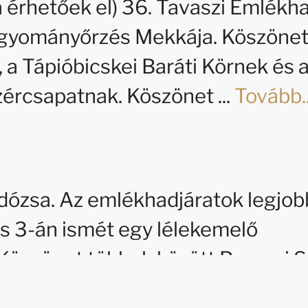
a érhetőek el) 36. Tavaszi Emlékha
hagyományőrzés Mekkája. Köszöne
a Tápióbicskei Baráti Körnek és 
ércsapatnak. Köszönet ...
Tovább..
zdózsa. Az emlékhadjáratok legjob
lis 3-án ismét egy lélekemelő
Köszönet többek között Baranyi 
 nyugalmazott igazgatónak és ...