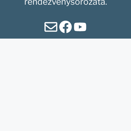
rendezvénysorozata.
Honlapunk az
Agrárminisztérium és
Hungarikum Bizottság
támogatásával jött létre.