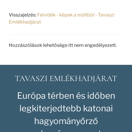
Visszajelzés:
Felvidék - képek a múltból - Tavaszi
Emlékhadjárat
Hozzászólások lehetősége itt nem engedélyezett.
TAVASZI EMLÉKHADJÁRAT
Európa térben és időben
legkiterjedtebb katonai
hagyományőrző