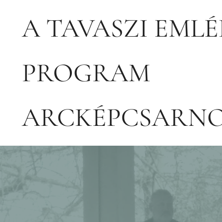
Kilépés
A TAVASZI EML
a
PROGRAM
tartalomba
ARCKÉPCSARN