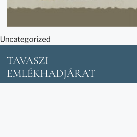
Uncategorized
TAVASZI
EMLÉKHADJÁRAT
Európa térben és időben
legkiterjedtebb katonai
hagyományőrző
rendezvénysorozata.