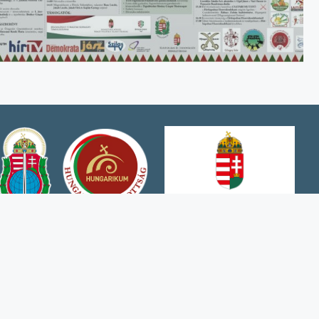
garikum Bizottság támogatásával jött
e.