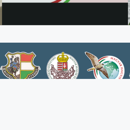
Honlapunk az Agrárminisztérium és Hun
létr